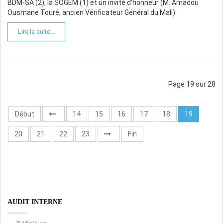
BDM-SA (2), la SOGEM (1) et un invité d'honneur (M. Amadou
Ousmane Touré, ancien Vérificateur Général du Mali).
Lire la suite...
Page 19 sur 28
Début
14
15
16
17
18
19
20
21
22
23
Fin
AUDIT INTERNE