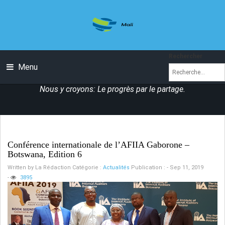
Rechercher
Menu
Nous y croyons: Le progrès par le partage.
Conférence internationale de l’AFIIA Gaborone –
Botswana, Edition 6
Written by
La Rédaction
Catégorie :
Actualités
Publication : - Sep 11, 2019
-
3895