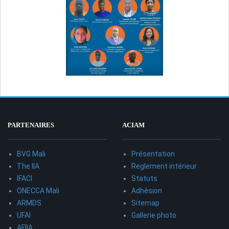
PARTENAIRES
ACIAM
BVG Mali
Présentation
The IIA
Reglement intérieur
IFACI
Statuts
ONECCA Mali
Adhésion
ARMDS
Sitemap
UFAI
Gallerie photo
AFIIA