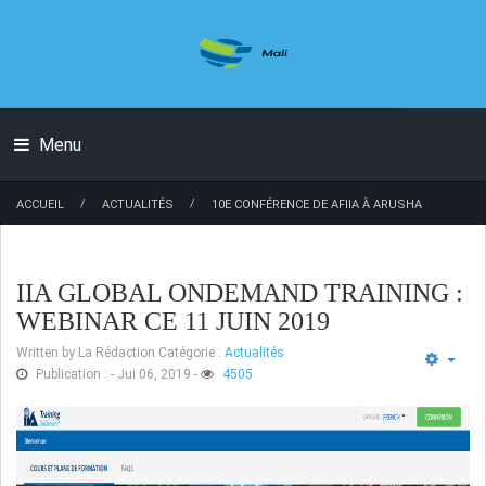
Menu
/
/
ACCUEIL
ACTUALITÉS
10E CONFÉRENCE DE AFIIA À ARUSHA
IIA GLOBAL ONDEMAND TRAINING :
WEBINAR CE 11 JUIN 2019
Written by
La Rédaction
Catégorie :
Actualités
Publication : - Jui 06, 2019
-
4505