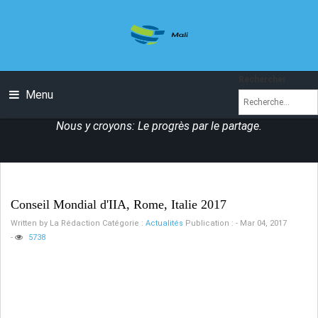
Rechercher
Menu
Nous y croyons: Le progrès par le partage.
Conseil Mondial d'IIA, Rome, Italie 2017
Written by
La Rédaction
Catégorie :
Actualités
Publication : - Mar 04, 2017
-
5738