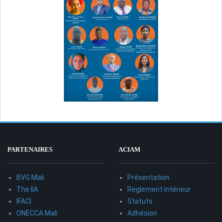
PARTENAIRES
ACIAM
BVG Mali
Présentation
The IIA
Reglement intérieur
IFACI
Statuts
ONECCA Mali
Adhésion