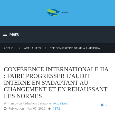
Menu
/
/
ACCUEIL
ACTUALITÉS
10E CONFÉRENCE DE AFIIA À ARUSHA
CONFÉRENCE INTERNATIONALE IIA
: FAIRE PROGRESSER L'AUDIT
INTERNE EN S'ADAPTANT AU
CHANGEMENT ET EN REHAUSSANT
LES NORMES
Written by
La Rédaction
Catégorie :
Actualités
Publication : - Avr 07, 2025
-
1372