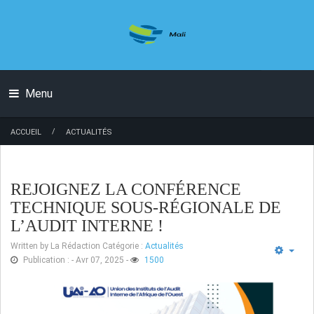
Menu
/
ACCUEIL
ACTUALITÉS
REJOIGNEZ LA CONFÉRENCE
TECHNIQUE SOUS-RÉGIONALE DE
L’AUDIT INTERNE !
Written by
La Rédaction
Catégorie :
Actualités
Publication : - Avr 07, 2025
-
1500