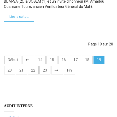
BDM-SA (2), la SOGEM (1) et un invité d'honneur (M. Amadou
Ousmane Touré, ancien Vérificateur Général du Mali).
Lire la suite...
Page 19 sur 28
Début
14
15
16
17
18
19
20
21
22
23
Fin
AUDIT INTERNE