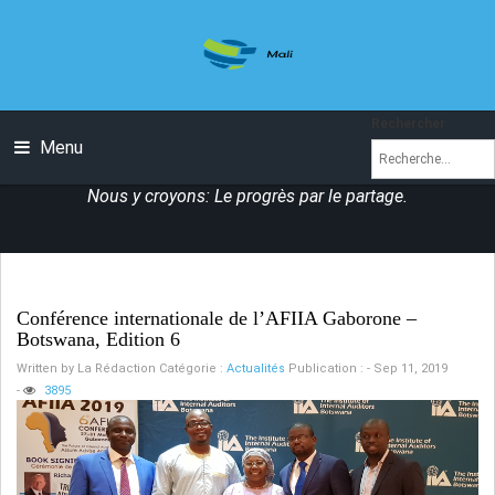
Rechercher
Menu
Nous y croyons: Le progrès par le partage.
Conférence internationale de l’AFIIA Gaborone –
Botswana, Edition 6
Written by
La Rédaction
Catégorie :
Actualités
Publication : - Sep 11, 2019
-
3895