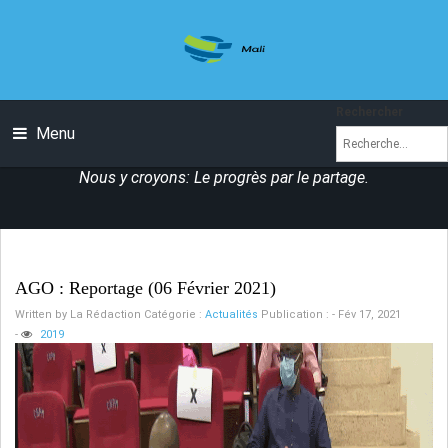
Rechercher
Menu
Nous y croyons: Le progrès par le partage.
AGO : Reportage (06 Février 2021)
Written by
La Rédaction
Catégorie :
Actualités
Publication : - Fév 17, 2021
-
2019