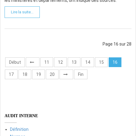
les ministères et départements, ont indiqué des sources.
Lire la suite...
Page 16 sur 28
Début
11
12
13
14
15
16
17
18
19
20
Fin
AUDIT INTERNE
Définition