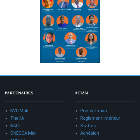
PARTENAIRES
ACIAM
BVG Mali
Présentation
The IIA
Reglement intérieur
IFACI
Statuts
ONECCA Mali
Adhésion