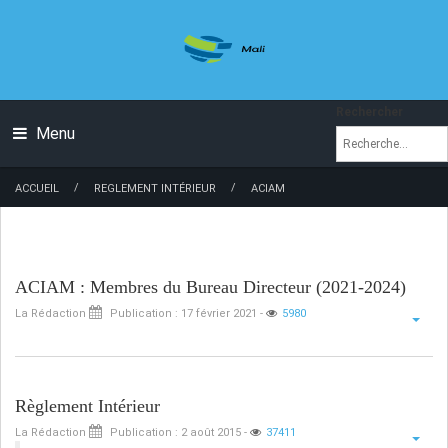
Rechercher
Menu
UFAI BAMAKO 2022 : Conférence de presse
La Rédaction
Publication : 22 juin 2022
-
10198
/
/
ACCUEIL
REGLEMENT INTÉRIEUR
ACIAM
Lire la suite...
ACIAM : Membres du Bureau Directeur (2021-2024)
La Rédaction
Publication : 17 février 2021
-
5980
Règlement Intérieur
La Rédaction
Publication : 2 août 2015
-
37411