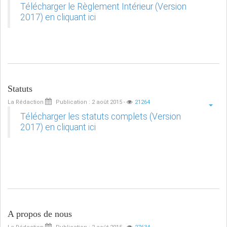
Télécharger le Règlement Intérieur (Version
2017) en cliquant ici
Statuts
Reportée en 2020 pour cause de crise sanitaire due à
La Rédaction
la maladie à coronavirus, la 14e Conférence
Publication : 2 août 2015
-
21264
internationale de l’Union Francophone de l’Audit
Télécharger les statuts complets (Version
Interne (UFAI) est prévue à Bamako les 10 et 11
2017) en cliquant ici
octobre 2022.
Dans le but de réussir l’organisation de cet évènement
majeur, l’ACIAM a tenu une conférence de presse le
samedi 18 juin 2022 pour le lancement des
préparatifs.
A propos de nous