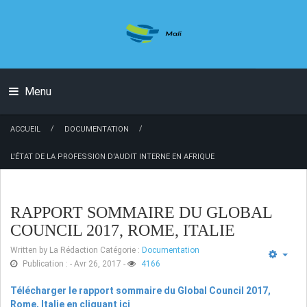
Menu
/
/
ACCUEIL
DOCUMENTATION
L'ÉTAT DE LA PROFESSION D'AUDIT INTERNE EN AFRIQUE
RAPPORT SOMMAIRE DU GLOBAL
COUNCIL 2017, ROME, ITALIE
Written by
La Rédaction
Catégorie :
Documentation
Publication : - Avr 26, 2017
-
4166
Télécharger le rapport sommaire du Global Council 2017,
Rome, Italie en cliquant ici