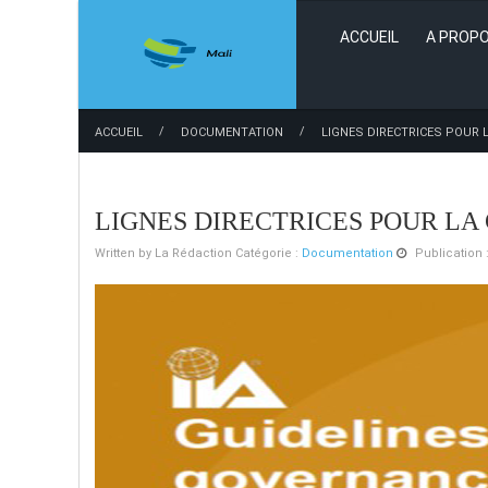
ACCUEIL
A PROPO
/
/
ACCUEIL
DOCUMENTATION
LIGNES DIRECTRICES POUR
LIGNES DIRECTRICES POUR L
Written by
La Rédaction
Catégorie :
Documentation
Publication :