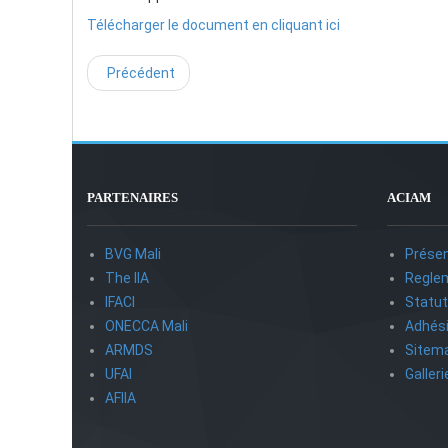
Télécharger le document en cliquant ici
Précédent
PARTENAIRES
ACIAM
BVG Mali
Présen
The IIA
Reglem
IFACI
Statu
ONECCA Mali
Adhés
ARMDS
Sitem
UFAI
Galler
AFIIA