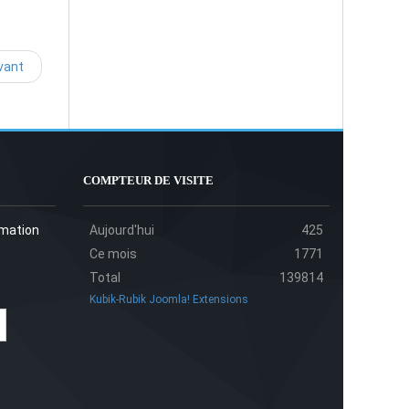
vant
COMPTEUR DE VISITE
rmation
Aujourd'hui
425
Ce mois
1771
Total
139814
Kubik-Rubik Joomla! Extensions