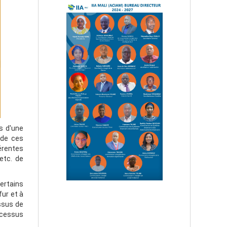
s d'une
 de ces
érentes
etc. de
certains
fur et à
essus de
rocessus