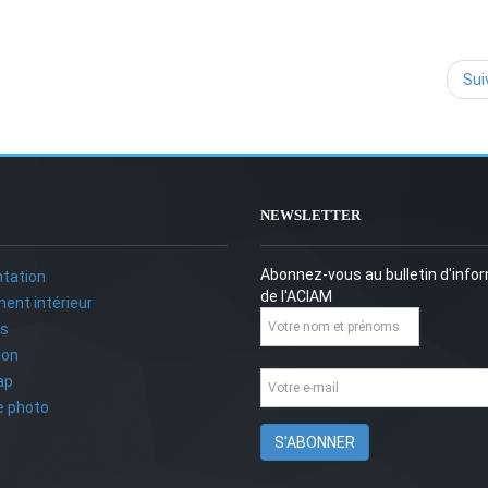
Sui
NEWSLETTER
Abonnez-vous au bulletin d'info
tation
de l'ACIAM
ent intérieur
ts
ion
ap
ie photo