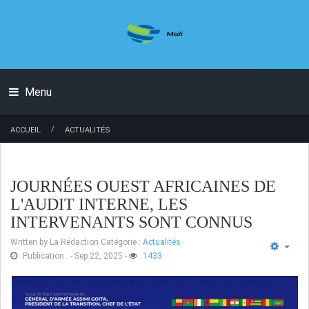
Menu
/
ACCUEIL
ACTUALITÉS
JOURNÉES OUEST AFRICAINES DE
L'AUDIT INTERNE, LES
INTERVENANTS SONT CONNUS
Written by
La Rédaction
Catégorie :
Actualités
Publication : - Sep 22, 2025
-
1433