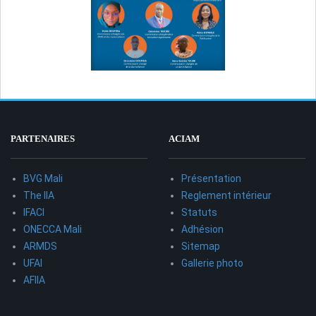
PARTENAIRES
ACIAM
BVG Mali
Présentation
The IIA
Reglement intérieur
IFACI
Statuts
ONECCA Mali
Adhésion
ARMDS
Sitemap
UFAI
Gallerie photo
AFIIA