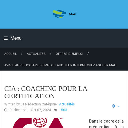
Menu
/
/
/
ACCUEIL
ACTUALITÉS
OFFRES D'EMPLOI
AVIS D'APPEL D'OFFRE D'EMPLOI : AUDITEUR INTERNE CHEZ AGETIER MALI
CIA : COACHING POUR LA
CERTIFICATION
Written by
La Rédaction
Catégorie :
Actualités
Publication : - Oct 07, 2024
-
1503
Dans le cadre de la
préparation à la